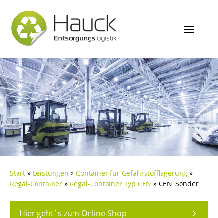
Start
»
Leistungen
»
Container für Gefahrstofflagerung
»
Regal-Container
»
Regal-Container Typ CEN
»
CEN_Sonder
Hier geht`s zum Online-Shop