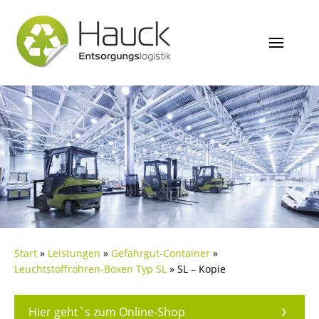
Start
»
Leistungen
»
Gefahrgut-Container
»
Leuchtstoffröhren-Boxen Typ SL
»
SL – Kopie
Hier geht`s zum Online-Shop