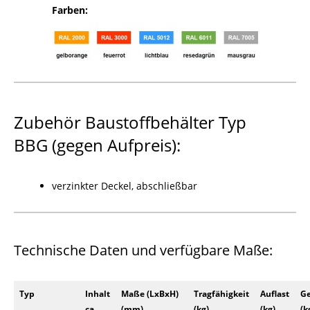
Farben:
Zubehör Baustoffbehälter Typ
BBG (gegen Aufpreis):
verzinkter Deckel, abschließbar
Technische Daten und verfügbare Maße:
Typ
Inhalt
Maße (LxBxH)
Tragfähigkeit
Auflast
Ge
ca.
(mm)
(kg)
(kg)
(k