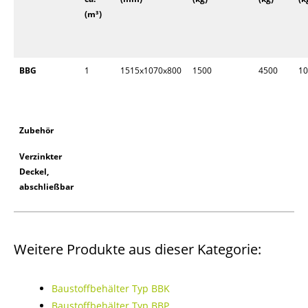
(m³)
BBG
1
1515x1070x800
1500
4500
10
Zubehör
Verzinkter
Deckel,
abschließbar
Weitere Produkte aus dieser Kategorie:
Baustoffbehälter Typ BBK
Baustoffbehälter Typ BBP