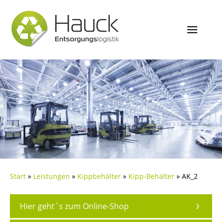
Start
»
Leistungen
»
Kippbehälter
»
Kipp-Behälter
»
AK_2
Hier geht`s zum Online-Shop