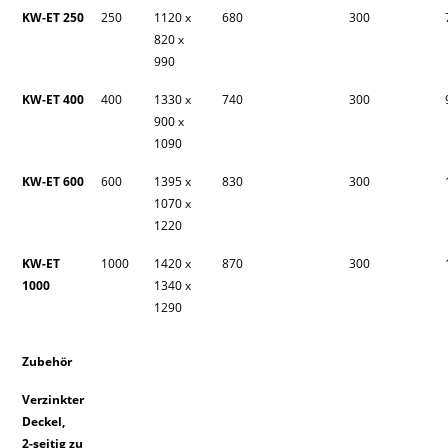
KW-ET 250
250
1120 x
680
300
820 x
990
KW-ET 400
400
1330 x
740
300
900 x
1090
KW-ET 600
600
1395 x
830
300
1070 x
1220
KW-ET
1000
1420 x
870
300
1000
1340 x
1290
Zubehör
Verzinkter
Deckel,
2-seitig zu