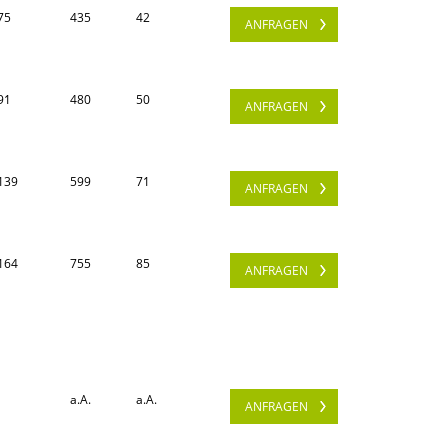
75
435
42
ANFRAGEN
91
480
50
ANFRAGEN
139
599
71
ANFRAGEN
164
755
85
ANFRAGEN
a.A.
a.A.
ANFRAGEN