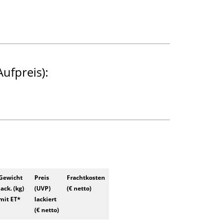
ufpreis):
Gewicht
Preis
Frachtkosten
lack. (kg)
(UVP)
(€ netto)
mit ET*
lackiert
(€ netto)