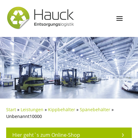
Start
»
Leistungen
»
Kippbehälter
»
Spänebehälter
»
Unbenannt10000
Hier geht`s zum Online-Shop