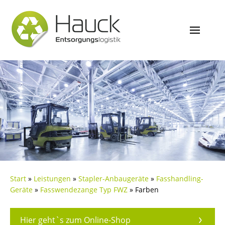
Start
»
Leistungen
»
Stapler-Anbaugeräte
»
Fasshandling-
Geräte
»
Fasswendezange Typ FWZ
»
Farben
Hier geht`s zum Online-Shop