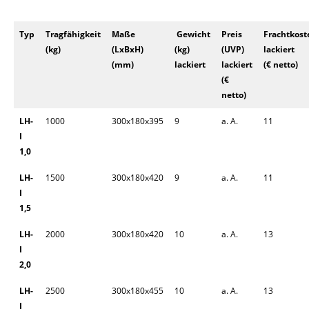
Typ
Tragfähigkeit
Maße
Gewicht
Preis
Frachtkost
(kg)
(LxBxH)
(kg)
(UVP)
lackiert
(mm)
lackiert
lackiert
(€ netto)
(€
netto)
LH-
1000
300x180x395
9
a. A.
11
I
1,0
LH-
1500
300x180x420
9
a. A.
11
I
1,5
LH-
2000
300x180x420
10
a. A.
13
I
2,0
LH-
2500
300x180x455
10
a. A.
13
I