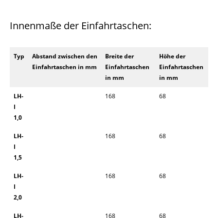
Innenmaße der Einfahrtaschen:
Typ
Abstand zwischen den
Breite der
Höhe der
Einfahrtaschen in mm
Einfahrtaschen
Einfahrtaschen
in mm
in mm
LH-
168
68
I
1,0
LH-
168
68
I
1,5
LH-
168
68
I
2,0
LH-
168
68