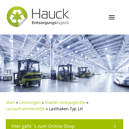
Start
»
Leistungen
»
Stapler-Anbaugeräte
»
Lastaufnahmemittel
»
Lasthaken Typ LH
Hier geht`s zum Online-Shop