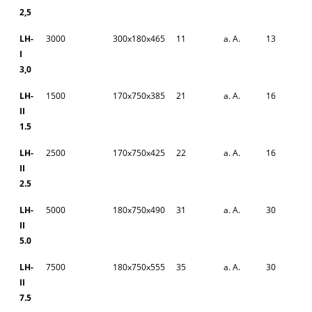
2,5
LH-
3000
300x180x465
11
a. A.
13
I
3,0
LH-
1500
170x750x385
21
a. A.
16
II
1.5
LH-
2500
170x750x425
22
a. A.
16
II
2.5
LH-
5000
180x750x490
31
a. A.
30
II
5.0
LH-
7500
180x750x555
35
a. A.
30
II
7.5