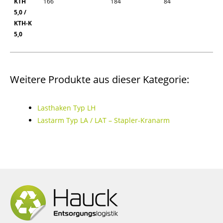
KTH
166
184
84
5,0 /
KTH-K
5,0
Weitere Produkte aus dieser Kategorie:
Lasthaken Typ LH
Lastarm Typ LA / LAT – Stapler-Kranarm