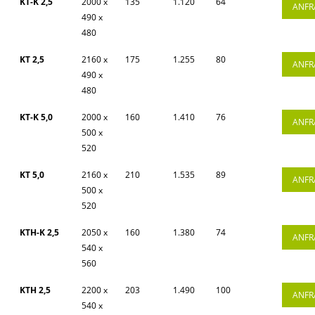
KT-K 2,5
2000 x
135
1.120
64
ANFR
490 x
480
KT 2,5
2160 x
175
1.255
80
ANFR
490 x
480
KT-K 5,0
2000 x
160
1.410
76
ANFR
500 x
520
KT 5,0
2160 x
210
1.535
89
ANFR
500 x
520
KTH-K 2,5
2050 x
160
1.380
74
ANFR
540 x
560
KTH 2,5
2200 x
203
1.490
100
ANFR
540 x