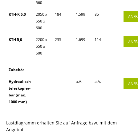
560
KTH-K 5,0
2050 x
184
1.599
85
ANFR
550 x
600
KTH 5,0
2200 x
235
1.699
114
ANFR
550 x
600
Zubehör
Hydraulisch
a.A.
a.A.
ANFR
teleskopier-
bar (max.
1000 mm)
Lastdiagramm erhalten Sie auf Anfrage bzw. mit dem
Angebot!