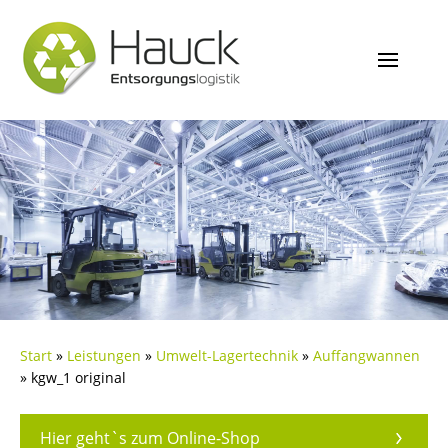
Start
»
Leistungen
»
Umwelt-Lagertechnik
»
Auffangwannen
»
kgw_1 original
Hier geht`s zum Online-Shop