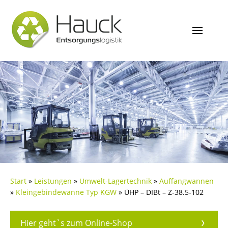
Start
»
Leistungen
»
Umwelt-Lagertechnik
»
Auffangwannen
»
Kleingebindewanne Typ KGW
»
ÜHP – DIBt – Z-38.5-102
Hier geht`s zum Online-Shop