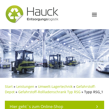
Start
»
Leistungen
»
Umwelt-Lagertechnik
»
Gefahrstoff-
Depot
»
Gefahrstoff-Rollladenschrank Typ RSG
»
Typp RSG_1
Hier geht`s zum Online-Shop