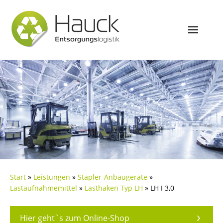
Start
»
Leistungen
»
Stapler-Anbaugeräte
»
Lastaufnahmemittel
»
Lasthaken Typ LH
»
LH I 3,0
Hier geht`s zum Online-Shop