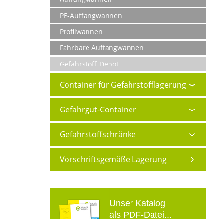
PE-Auffangwannen
Profilwannen
Fahrbare Auffangwannen
Gefahrstoff-Depot
Container für Gefahrstofflagerung
Gefahrgut-Container
Gefahrstoffschränke
Vorschriftsgemäße Lagerung
Unser Katalog
als PDF-Datei...