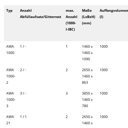
Typ
Anzahl
max.
Maße
Auffangvolume
Abfüllaufsatz/Gitterrost
Anzahl
(LxBxH)
(l)
(1000-
(mm)
l-IBC)
AWA
1 / -
1
1460 x
1000
1000
1460 x
1090
AWA
2 / -
2
2650 x
1000
1000-
1460 x
2
863
AWA
3 / -
3
3850 x
1000
1000-
1460 x
3
780
AWA
1 / 1
2
2650 x
1000
21
1460 x