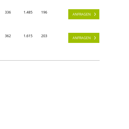
336
1.485
196
ANFRAGEN
362
1.615
203
ANFRAGEN