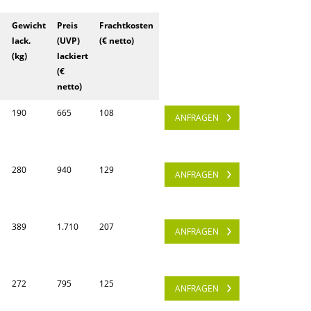
n
Gewicht
Preis
Frachtkosten
lack.
(UVP)
(€ netto)
(kg)
lackiert
(€
netto)
190
665
108
ANFRAGEN
280
940
129
ANFRAGEN
389
1.710
207
ANFRAGEN
272
795
125
ANFRAGEN