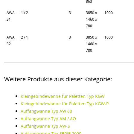
863
AWA
1 / 2
3
3850 x
1000
31
1460 x
780
AWA
2 / 1
3
3850 x
1000
32
1460 x
780
Weitere Produkte aus dieser Kategorie:
Kleingebindewanne für Paletten Typ KGW
Kleingebindewanne für Paletten Typ KGW-P
Auffangwanne Typ AW 60
Auffangwanne Typ AM / AO
Auffangwanne Typ AW-S
Auffangwanne Typ SERIE 2000